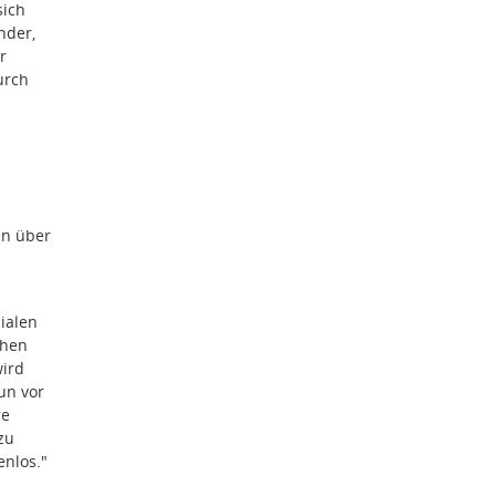
sich
inder,
r
urch
en über
ialen
chen
wird
un vor
re
zu
enlos.
"