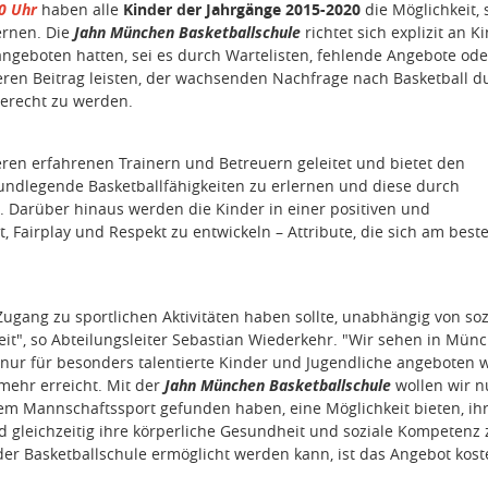
30 Uhr
haben alle
Kinder der Jahrgänge 2015-2020
die Möglichkeit, 
ernen. Die
Jahn München Basketballschule
richtet sich explizit an K
angeboten hatten, sei es durch Wartelisten, fehlende Angebote ode
ren Beitrag leisten, der wachsenden Nachfrage nach Basketball d
gerecht zu werden.
ren erfahrenen Trainern und Betreuern geleitet und bietet den
undlegende Basketballfähigkeiten zu erlernen und diese durch
 Darüber hinaus werden die Kinder in einer positiven und
Fairplay und Respekt zu entwickeln – Attribute, die sich am best
Zugang zu sportlichen Aktivitäten haben sollte, unabhängig von soz
it", so Abteilungsleiter Sebastian Wiederkehr. "Wir sehen in Mün
nur für besonders talentierte Kinder und Jugendliche angeboten 
mehr erreicht. Mit der
Jahn München Basketballschule
wollen wir n
inem Mannschaftssport gefunden haben, eine Möglichkeit bieten, ih
d gleichzeitig ihre körperliche Gesundheit und soziale Kompetenz 
er Basketballschule ermöglicht werden kann, ist das Angebot kost