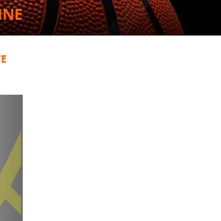
INE
TE