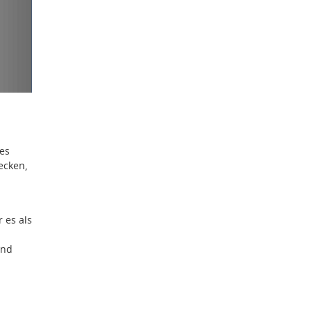
es
ecken,
 es als
und