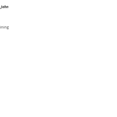
r
Jahn
aining