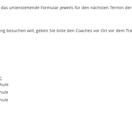
er das untenstehende Formular jeweils für den nächsten Termin de
ning besuchen will, geben Sie bitte den Coaches vor Ort vor dem Tr
:
hule
hule
hule