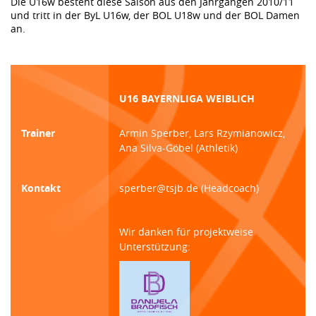
Die U16w besteht diese Saison aus den Jahrgängen 2010/11
und tritt in der ByL U16w, der BOL U18w und der BOL Damen
an.
U16 BAYERNLIGA WEIBLICH
Trainer
Armin Sperber, Lars Rzymianowicz,
Ana Silva-Göbel (Athletik)
Kontakt
sperber@tsjb.de (Headcoach)
Wir danken für projektweise
Unterstützung: