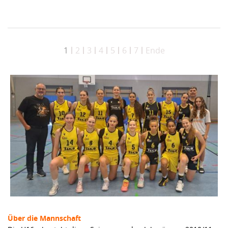
1
2
3
4
5
6
7
Ende
Über die Mannschaft