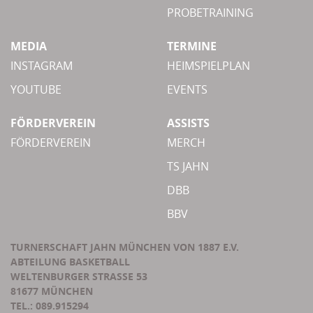
PROBETRAINING
MEDIA
TERMINE
INSTAGRAM
HEIMSPIELPLAN
YOUTUBE
EVENTS
FÖRDERVEREIN
ASSISTS
FÖRDERVEREIN
MERCH
TS JAHN
DBB
BBV
TURNERSCHAFT JAHN MÜNCHEN VON 1887 E.V.
ABTEILUNG BASKETBALL
WELTENBURGER STRASSE 53
81677 MÜNCHEN
TEL.: 089.915294