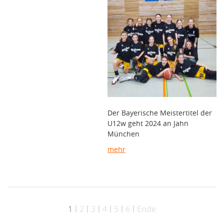
Der Bayerische Meistertitel der
U12w geht 2024 an Jahn
München
mehr
1
2
3
4
5
6
Ende