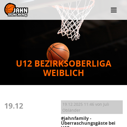
U12 BEZIRKSOBERLIGA
WEIBLICH
19.12
19.12.2025 11:46
von Juli
Obländer
#jahnfamily -
Überraschungsgäste bei