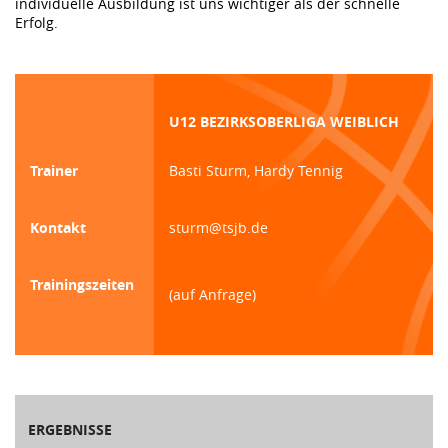
individuelle Ausbildung ist uns wichtiger als der schnelle
Erfolg.
U12 BEZIRKSOBERLIGA WEIBLICH
Trainer
Basti Sturm, Hardy Tennig
Kontakt
sturm@tsjb.de
Trainingszeiten
(auf Anfrage)
ERGEBNISSE