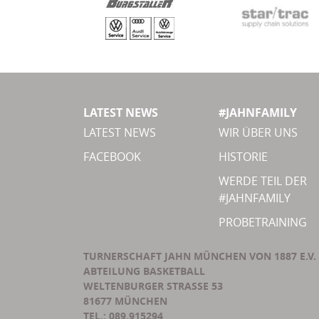
LATEST NEWS
#JAHNFAMILY
LATEST NEWS
WIR ÜBER UNS
FACEBOOK
HISTORIE
WERDE TEIL DER
#JAHNFAMILY
PROBETRAINING
TURNERSCHAFT JAHN MÜNCHEN VON 1887 E.V.
ABTEILUNG BASKETBALL
WELTENBURGER STRASSE 53
81677 MÜNCHEN
TEL.: 089.915294