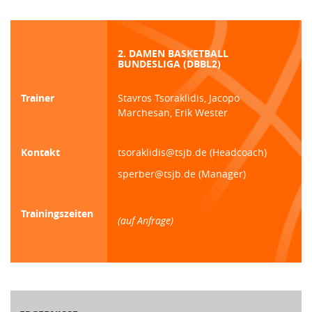
2. DAMEN BASKETBALL
BUNDESLIGA (DBBL2)
Trainer
Stavros Tsoraklidis, Jacopo
Marchesan, Erik Wester
Kontakt
tsoraklidis@tsjb.de (Headcoach)
sperber@tsjb.de (Manager)
Trainingszeiten
(auf Anfrage)