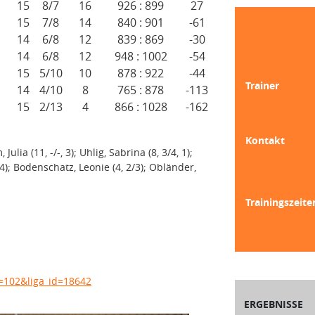
15
8/7
16
926 : 899
27
15
7/8
14
840 : 901
-61
14
6/8
12
839 : 869
-30
14
6/8
12
948 : 1002
-54
15
5/10
10
878 : 922
-44
Trainer
14
4/10
8
765 : 878
-113
15
2/13
4
866 : 1028
-162
Kontakt
ulia (11, -/-, 3); Uhlig, Sabrina (8, 3/4, 1);
/4); Bodenschatz, Leonie (4, 2/3); Obländer,
Trainingszeite
n=102&liga_id=18642
ERGEBNISSE