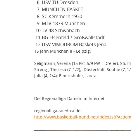
6
USV TU Dresden
7
MÜNCHEN BASKET
8
SC Kemmern 1930
9
MTV 1879 München
10
TV 48 Schwabach
11
BG Elsenfeld / Großwallstadt
12
USV VIMODROM Baskets Jena
TS Jahn München II - Leipzig:
Seligmann, Verena (15 Pkt, 5/9 FW, - Dreier); Sturm, J
Streng , Theresa (7, 1/2); Düsterhöft, Sophie (7, 1
Julia (4, 2/4); Einertshofer, Laura
Die Regionalliga-Damen im Internet:
regionalliga-suedost.de
http://www.basketball-bund.net/index.jsp?Actio