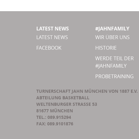
LATEST NEWS
#JAHNFAMILY
LATEST NEWS
WIR ÜBER UNS
FACEBOOK
HISTORIE
WERDE TEIL DER
#JAHNFAMILY
PROBETRAINING
TURNERSCHAFT JAHN MÜNCHEN VON 1887 E.V.
ABTEILUNG BASKETBALL
WELTENBURGER STRASSE 53
81677 MÜNCHEN
TEL.: 089.915294
FAX: 089.9101876