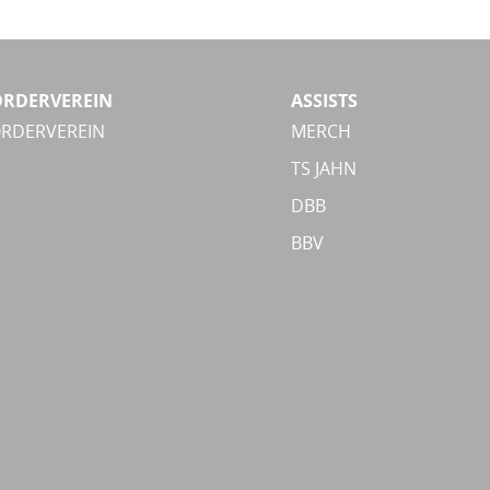
ÖRDERVEREIN
ASSISTS
ÖRDERVEREIN
MERCH
TS JAHN
DBB
BBV