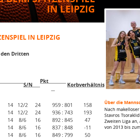
IN LEIPZIG
ZENSPIEL IN LEIPZIG
 den Dritten
Pkt
S/N
Korbverhältnis
Über die Mannsc
14
12/2
24
959 : 801
158
Nach makelloser 
14
12/2
24
936 : 743
193
Stavros Tsorakli
14
8/6
16
892 : 845
47
Zweiten Liga an,
14
8/6
16
837 : 848
-11
von 2013 bis zu
14
8/6
16
849 : 799
50