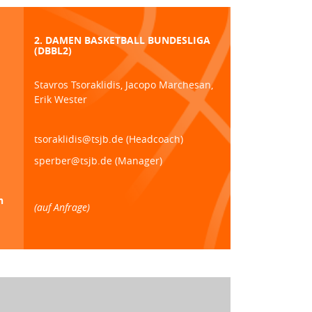
2. DAMEN BASKETBALL BUNDESLIGA
(DBBL2)
Stavros Tsoraklidis, Jacopo Marchesan,
Erik Wester
tsoraklidis@tsjb.de (Headcoach)
sperber@tsjb.de (Manager)
n
(auf Anfrage)