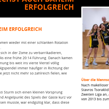
ERFOLGREICH
HEIM ERFOLGREICH
men wieder mit einer schlanken Rotation
.
 sich in der Zome zu verbarrikadieren,
eaks eine frühe 20:14 Führung. Danach kamen
ung bis weit ins vierte Viertel völlig
olgspendel immer häufiger in Richtung der
etzt nicht mehr so zahlreich fielen, wie
Über die Mannsc
Nach makelloser 
Stavros Tsorakli
i Sturm sich einen kleinen Vorsprung
Zweiten Liga an,
nd Angelpunkt des Spiels der Gäste kurz vor
von 2013 bis zu
ssen musste, war endgültig klar, dass diese