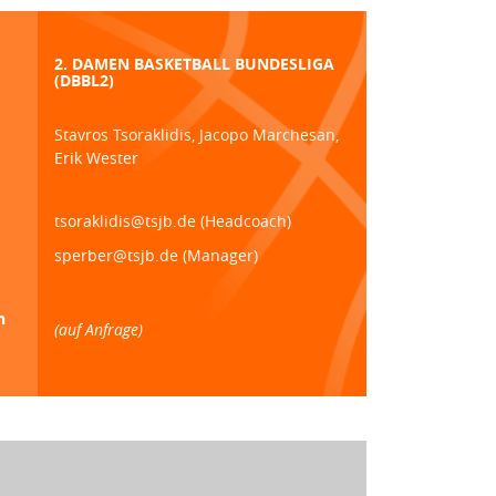
2. DAMEN BASKETBALL BUNDESLIGA
(DBBL2)
Stavros Tsoraklidis, Jacopo Marchesan,
Erik Wester
tsoraklidis@tsjb.de (Headcoach)
sperber@tsjb.de (Manager)
n
(auf Anfrage)