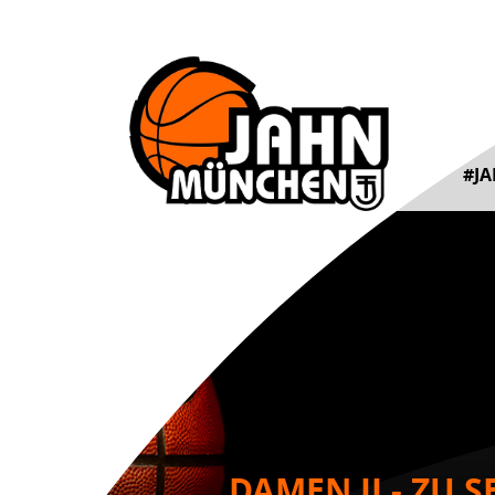
#J
DAMEN II - ZU 