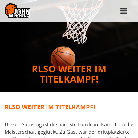
RLSO WEITER IM
TITELKAMPF!
RLSO WEITER IM TITELKAMPF!
Diesen Samstag ist die nächste Hürde im Kampf um die
Meisterschaft geglückt. Zu Gast war der drittplatzierte