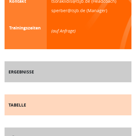
Kontakt
tsoraklidis@tsjb.de (Headcoach)
sperber@tsjb.de (Manager)
Trainingszeiten
(auf Anfrage)
ERGEBNISSE
TABELLE