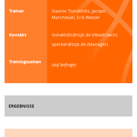
Trainer
Stavros Tsoraklidis, Jacopo
Marchesan, Erik Wester
Kontakt
tsoraklidis@tsjb.de (Headcoach)
sperber@tsjb.de (Manager)
Trainingszeiten
(auf Anfrage)
ERGEBNISSE