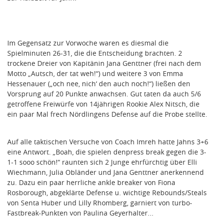
Im Gegensatz zur Vorwoche waren es diesmal die
Spielminuten 26-31, die die Entscheidung brachten. 2
trockene Dreier von Kapitänin Jana Genttner (frei nach dem
Motto „Autsch, der tat weh!“) und weitere 3 von Emma
Hessenauer („och nee, nich‘ den auch noch!“) ließen den
Vorsprung auf 20 Punkte anwachsen. Gut taten da auch 5/6
getroffene Freiwürfe von 14jährigen Rookie Alex Nitsch, die
ein paar Mal frech Nördlingens Defense auf die Probe stellte.
Auf alle taktischen Versuche von Coach Imreh hatte Jahns 3+6
eine Antwort. „Boah, die spielen denpress break gegen die 3-
1-1 sooo schön!“ raunten sich 2 Junge ehrfürchtig über Elli
Wiechmann, Julia Obländer und Jana Genttner anerkennend
zu. Dazu ein paar herrliche ankle breaker von Fiona
Rosborough, abgeklärte Defense u. wichtige Rebounds/Steals
von Senta Huber und Lilly Rhomberg, garniert von turbo-
Fastbreak-Punkten von Paulina Geyerhalter...