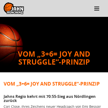
VOM „3+6= JOY AND
STRUGGLE“-PRINZIP
VOM „3+6= JOY AND STRUGGLE“-PRINZIP
Jahns Regio kehrt mit 70:55-Sieg aus Nördlingen
zurück
Cori Close, ihres Zeichens neuer Headcoach von Emi Bessoir