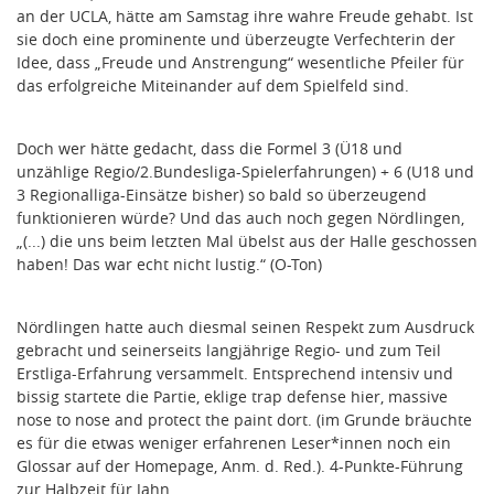
an der UCLA, hätte am Samstag ihre wahre Freude gehabt. Ist
sie doch eine prominente und überzeugte Verfechterin der
Idee, dass „Freude und Anstrengung“ wesentliche Pfeiler für
das erfolgreiche Miteinander auf dem Spielfeld sind.
Doch wer hätte gedacht, dass die Formel 3 (Ü18 und
unzählige Regio/2.Bundesliga-Spielerfahrungen) + 6 (U18 und
3 Regionalliga-Einsätze bisher) so bald so überzeugend
funktionieren würde? Und das auch noch gegen Nördlingen,
„(...) die uns beim letzten Mal übelst aus der Halle geschossen
haben! Das war echt nicht lustig.“ (O-Ton)
Nördlingen hatte auch diesmal seinen Respekt zum Ausdruck
gebracht und seinerseits langjährige Regio- und zum Teil
Erstliga-Erfahrung versammelt. Entsprechend intensiv und
bissig startete die Partie, eklige trap defense hier, massive
nose to nose and protect the paint dort. (im Grunde bräuchte
es für die etwas weniger erfahrenen Leser*innen noch ein
Glossar auf der Homepage, Anm. d. Red.). 4-Punkte-Führung
zur Halbzeit für Jahn.