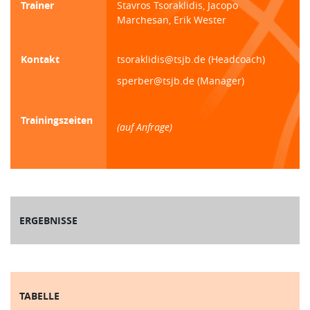
Trainer
Stavros Tsoraklidis, Jacopo
Marchesan, Erik Wester
Kontakt
tsoraklidis@tsjb.de (Headcoach)
sperber@tsjb.de (Manager)
Trainingszeiten
(auf Anfrage)
ERGEBNISSE
TABELLE