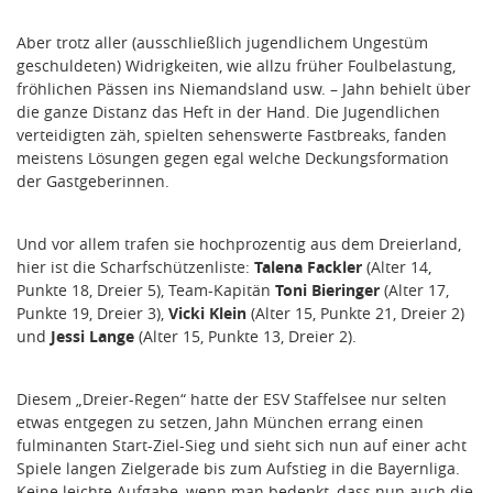
Aber trotz aller (ausschließlich jugendlichem Ungestüm
geschuldeten) Widrigkeiten, wie allzu früher Foulbelastung,
fröhlichen Pässen ins Niemandsland usw. – Jahn behielt über
die ganze Distanz das Heft in der Hand. Die Jugendlichen
verteidigten zäh, spielten sehenswerte Fastbreaks, fanden
meistens Lösungen gegen egal welche Deckungsformation
der Gastgeberinnen.
Und vor allem trafen sie hochprozentig aus dem Dreierland,
hier ist die Scharfschützenliste:
Talena Fackler
(Alter 14,
Punkte 18, Dreier 5), Team-Kapitän
Toni Bieringer
(Alter 17,
Punkte 19, Dreier 3),
Vicki Klein
(Alter 15, Punkte 21, Dreier 2)
und
Jessi Lange
(Alter 15, Punkte 13, Dreier 2).
Diesem „Dreier-Regen“ hatte der ESV Staffelsee nur selten
etwas entgegen zu setzen, Jahn München errang einen
fulminanten Start-Ziel-Sieg und sieht sich nun auf einer acht
Spiele langen Zielgerade bis zum Aufstieg in die Bayernliga.
Keine leichte Aufgabe, wenn man bedenkt, dass nun auch die