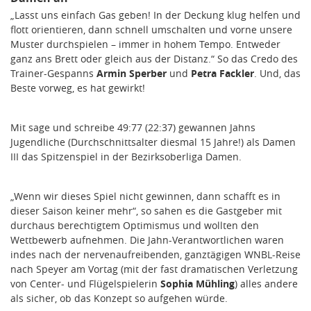
„Lasst uns einfach Gas geben! In der Deckung klug helfen und
flott orientieren, dann schnell umschalten und vorne unsere
Muster durchspielen – immer in hohem Tempo. Entweder
ganz ans Brett oder gleich aus der Distanz.“ So das Credo des
Trainer-Gespanns
Armin Sperber
und
Petra Fackler
. Und, das
Beste vorweg, es hat gewirkt!
Mit sage und schreibe 49:77 (22:37) gewannen Jahns
Jugendliche (Durchschnittsalter diesmal 15 Jahre!) als Damen
III das Spitzenspiel in der Bezirksoberliga Damen.
„Wenn wir dieses Spiel nicht gewinnen, dann schafft es in
dieser Saison keiner mehr“, so sahen es die Gastgeber mit
durchaus berechtigtem Optimismus und wollten den
Wettbewerb aufnehmen. Die Jahn-Verantwortlichen waren
indes nach der nervenaufreibenden, ganztägigen WNBL-Reise
nach Speyer am Vortag (mit der fast dramatischen Verletzung
von Center- und Flügelspielerin
Sophia Mühling
) alles andere
als sicher, ob das Konzept so aufgehen würde.