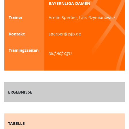
BAYERNLIGA DAMEN
Trainer
Armin Sperber, Lars Rzymianowicz
Kontakt
sperber@tsjb.de
Trainingszeiten
(auf Anfrage)
ERGEBNISSE
TABELLE