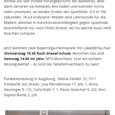
einmal auf vier Punkte herangepirscht, bei Ballbesitz, aber
dann verloren sie komplett den Faden und konnten nichts
mehr umsetzen, an beiden Enden des Spielfelds. 0:9 in 100
Sekunden, 76:63 Endstand. Wieder eine Lehrstunde für die
Mädels, diesmal in Konzentrationsfähigkeit gegen Spielende.
Anschließend nur noch Pullis drüber, ab ins warme Auto, heiß
Duschen zuhause…
Jetzt kommen zwei Bayernliga-Heimspiele mit Lokalderby-Flair
(
Donnerstag 19:30 Ruth-Drexel-Schule
, München-Ost und
Samstag 14:00 im Jahn
, MTV München). Und mit echtem
Abstiegskampf – es sind die Tabellennachbarn zu Gast!
Punkteverteilung in Augsburg: Talena Fackler 22, 7/11
Freiwürfe, ein Dreier; Lisa Petrukhnova 17, 4/6, 1; Anna
Zausinger 9, 1/2; Carla Kolb 7, 1; Paula Graichen 6, 2/2; Ann-
Sophie Biene 2, 2/4.