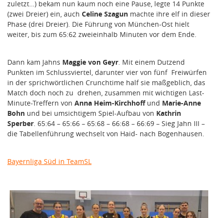
zuletzt…) bekam nun kaum noch eine Pause, legte 14 Punkte
(zwei Dreier) ein, auch
Celine Szagun
machte ihre elf in dieser
Phase (drei Dreier). Die Führung von München-Ost hielt
weiter, bis zum 65:62 zweieinhalb Minuten vor dem Ende.
Dann kam Jahns
Maggie von Geyr
. Mit einem Dutzend
Punkten im Schlussviertel, darunter vier von fünf Freiwürfen
in der sprichwörtlichen Crunchtime half sie maßgeblich, das
Match doch noch zu drehen, zusammen mit wichtigen Last-
Minute-Treffern von
Anna Heim-Kirchhoff
und
Marie-Anne
Bohn
und bei umsichtigem Spiel-Aufbau von
Kathrin
Sperber
. 65:64 – 65:66 – 65:68 – 66:68 – 66:69 – Sieg Jahn III –
die Tabellenführung wechselt von Haid- nach Bogenhausen.
Bayernliga Süd in TeamSL