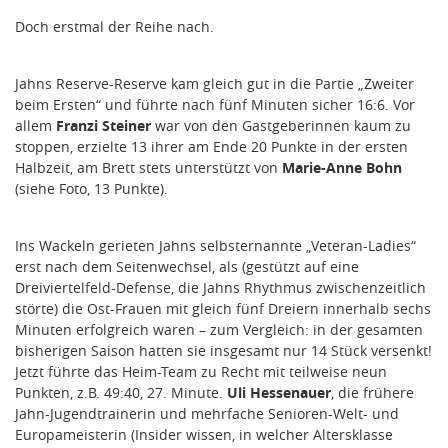
Doch erstmal der Reihe nach.
Jahns Reserve-Reserve kam gleich gut in die Partie „Zweiter
beim Ersten“ und führte nach fünf Minuten sicher 16:6. Vor
allem
Franzi Steiner
war von den Gastgeberinnen kaum zu
stoppen, erzielte 13 ihrer am Ende 20 Punkte in der ersten
Halbzeit, am Brett stets unterstützt von
Marie-Anne Bohn
(siehe Foto, 13 Punkte).
Ins Wackeln gerieten Jahns selbsternannte „Veteran-Ladies“
erst nach dem Seitenwechsel, als (gestützt auf eine
Dreiviertelfeld-Defense, die Jahns Rhythmus zwischenzeitlich
störte) die Ost-Frauen mit gleich fünf Dreiern innerhalb sechs
Minuten erfolgreich waren – zum Vergleich: in der gesamten
bisherigen Saison hatten sie insgesamt nur 14 Stück versenkt!
Jetzt führte das Heim-Team zu Recht mit teilweise neun
Punkten, z.B. 49:40, 27. Minute.
Uli Hessenauer
, die frühere
Jahn-Jugendtrainerin und mehrfache Senioren-Welt- und
Europameisterin (Insider wissen, in welcher Altersklasse