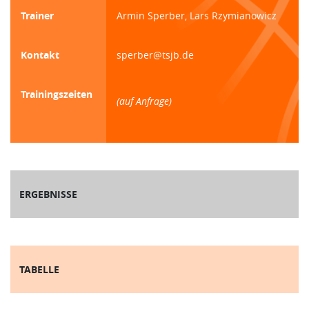
Trainer
Armin Sperber, Lars Rzymianowicz
Kontakt
sperber@tsjb.de
Trainingszeiten
(auf Anfrage)
ERGEBNISSE
TABELLE