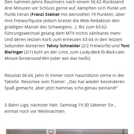
Den nahmen Jahns Routiniers nach einem 56:62-Rückstand
drei Minuten vor Schluss gerne auf, kämpften sich Punkt um
Punkt heran (
Franzi Steiner
mit wertvollen 19 Punkten, über
ihre Freiwurfquote jedoch breitet die Web-Redaktion den
gnädigen Mantel des Schweigens…). Bis zum 63:62-
Führungswechsel gelang dem MTV nichts zählbares mehr.
Und deren letzten Korb zum erneuten 63:64 in den letzten
Sekunden konterten
Tahny Schneider
(2/2 Freiwürfe) und
Toni
Bieringer
(2/1) kühl an der Linie, zum
Lucky-Back-To-Back-Last-
Minute-Turnaround-Win
(oder wie das heißt).
Resultat 66:64, Jahn III immer noch hauchdünn vorne in der
Tabelle. Resümee vom Trainer: „Das hat wieder besonderen
Spaß gemacht, aber jetzt hammas scho genau beinand!“
S-Bahn-Liga, nächster Halt: Samstag 19:30 Säbener Str.,
einmal noch vor Weihnachten.