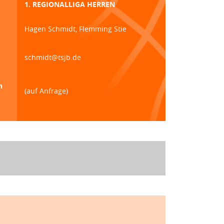
1. REGIONALLIGA HERREN
Hagen Schmidt, Flemming Stie
schmidt@tsjb.de
n
(auf Anfrage)