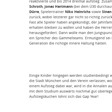
reaktivierte und bis 2014 dreimal aufstieg. Zus
Schroth
,
Jonas Hartmann
(bei dem Ü30 durchaus
Dürre
, Spielertrainer
Niko Heinrichs
sowie
Sinan
zurück, wobei letzterer gar nicht so richtig zurü
Fast alle Spieler haben angekündigt, der Jahnfa
erhalten bleiben zu wollen und haben die Herren
herausgefordert. Dann wolle man den Jungspund
ein Sprecher des Gammelteams. Ermutigend sei
Generation die richtige innere Haltung hätten.
Einige Kinder hingegen werden studienbedingt wo
die Stadt München und den Verein verlassen, wobe
einem Aufstieg dabei war, wird in die Annalen a
mit dem Studium auswärts nochmal gut überlegen.
Aufstiegskuchen lohnt sich das Gap Year!