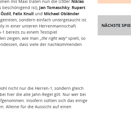
ammen mit Maxi traten nun die Ü30er
Niklas
 beschönigend ist),
Jan Tomaschky
,
Rupert
 Özdil
,
Felix Knull
und
Michael Obländer
ckgetreten, sondern einfach untergetaucht ist.
NÄCHSTE SPIE
mily in einer unteren Herrenmannschaft
-1 bereits zu einem Testspiel
en zeigen, wie man „
the right way“
spielt, so
 indessen, dass viele der nachkommenden
hl nicht nur die Herren-1, sondern gleich
i hier die alte Jahn-Regel gilt: Nur wer bei
ufgenommen. Insofern sollten sich das einige
 Alleine für die Aussicht auf einen