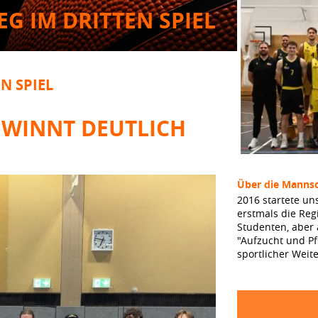
EG IM DRITTEN SPIEL
N SPIEL
EWINNT DEUTLICH
S
Über die Mannsc
2016 startete un
erstmals die Reg
Studenten, aber
"Aufzucht und Pf
sportlicher Weit