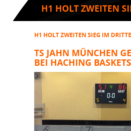
H1 HOLT ZWEITEN SI
H1 HOLT ZWEITEN SIEG IM DRITTE
TS JAHN MÜNCHEN G
BEI HACHING BASKET