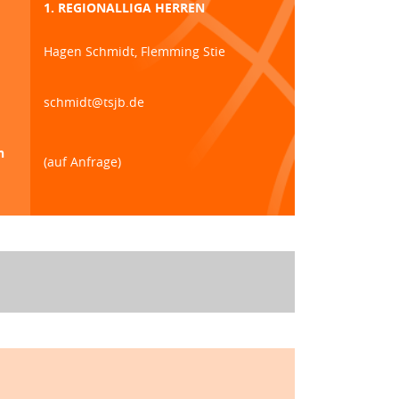
1. REGIONALLIGA HERREN
Hagen Schmidt, Flemming Stie
schmidt@tsjb.de
n
(auf Anfrage)