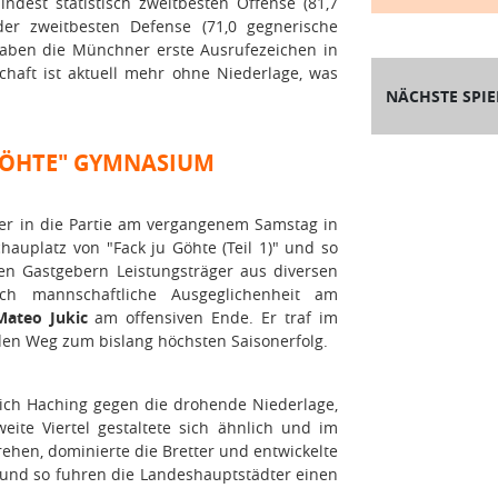
indest statistisch zweitbesten Offense (81,7
der zweitbesten Defense (71,0 gegnerische
 haben die Münchner erste Ausrufezeichen in
haft ist aktuell mehr ohne Niederlage, was
NÄCHSTE SPIE
 GÖHTE" GYMNASIUM
nler in die Partie am vergangenem Samstag in
hauplatz von "Fack ju Göhte (Teil 1)" und so
n Gastgebern Leistungsträger aus diversen
ch mannschaftliche Ausgeglichenheit am
Mateo Jukic
am offensiven Ende. Er traf im
den Weg zum bislang höchsten Saisonerfolg.
ich Haching gegen die drohende Niederlage,
ite Viertel gestaltete sich ähnlich und im
rehen, dominierte die Bretter und entwickelte
und so fuhren die Landeshauptstädter einen