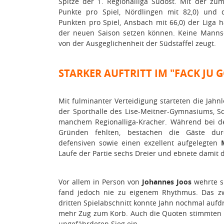
Spitze der 1. Regionalliga Südost. Mit der zum
Punkte pro Spiel, Nördlingen mit 82,0) und 
Punkten pro Spiel, Ansbach mit 66,0) der Liga
der neuen Saison setzen können. Keine Mannsc
von der Ausgeglichenheit der Südstaffel zeugt.
STARKER AUFTRITT IM "FACK JU
Mit fulminanter Verteidigung starteten die Jah
der Sporthalle des Lise-Meitner-Gymnasiums, Sc
manchem Regionalliga-Kracher. Während bei de
Gründen fehlten, bestachen die Gäste dur
defensiven sowie einen exzellent aufgelegten
Laufe der Partie sechs Dreier und ebnete damit 
Vor allem in Person von
Johannes Joos
wehrte s
fand jedoch nie zu eigenem Rhythmus. Das zwe
dritten Spielabschnitt konnte Jahn nochmal aufd
mehr Zug zum Korb. Auch die Quoten stimmten 
ungefährdeten Sieg ein.