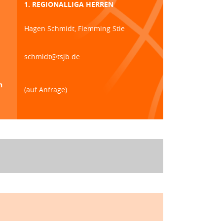
1. REGIONALLIGA HERREN
Hagen Schmidt, Flemming Stie
schmidt@tsjb.de
n
(auf Anfrage)