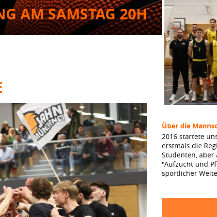
ING AM SAMSTAG 20H
E
Über die Mannsc
2016 startete un
erstmals die Reg
Studenten, aber
"Aufzucht und Pf
sportlicher Weit