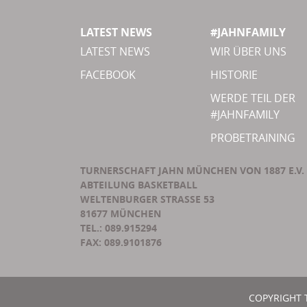
LATEST NEWS
#JAHNFAMILY
LATEST NEWS
WIR ÜBER UNS
FACEBOOK
HISTORIE
WERDE TEIL DER
#JAHNFAMILY
PROBETRAINING
TURNERSCHAFT JAHN MÜNCHEN VON 1887 E.V.
ABTEILUNG BASKETBALL
WELTENBURGER STRASSE 53
81677 MÜNCHEN
TEL.: 089.915294
FAX: 089.9101876
COPYRIGHT 