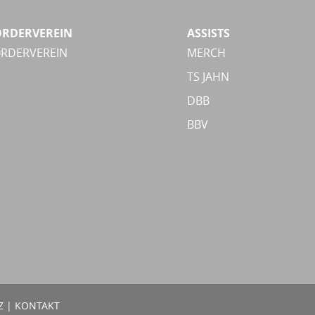
ÖRDERVEREIN
ASSISTS
ÖRDERVEREIN
MERCH
TS JAHN
DBB
BBV
Z
|
KONTAKT