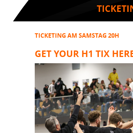
TICKET
TICKETING AM SAMSTAG 20H
GET YOUR H1 TIX HER