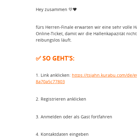
Hey zusammen
💛🖤
fürs Herren-Finale erwarten wir eine sehr volle Ha
Online-Ticket, damit wir die Hallenkapazität nic
reibungslos läuft.
SO GEHT’S:
✅
1. Link anklicken:
https://tsjahn.kurabu.com/de/e
8a70a5c77803
2.
Registrieren anklicken
3. Anmelden oder als Gast fortfahren
4. Kontaktdaten eingeben