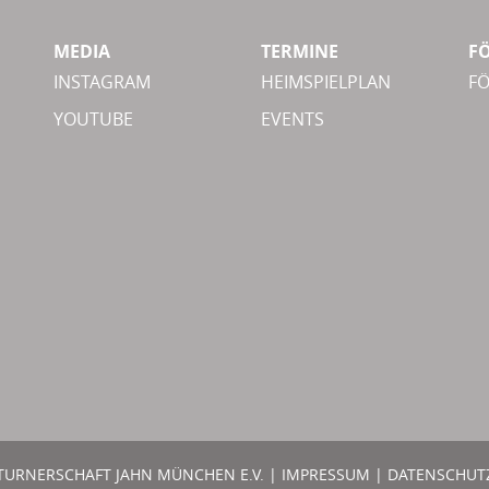
MEDIA
TERMINE
F
INSTAGRAM
HEIMSPIELPLAN
F
YOUTUBE
EVENTS
TURNERSCHAFT JAHN MÜNCHEN E.V. |
IMPRESSUM
|
DATENSCHUT