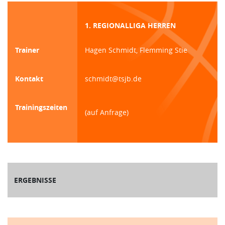
1. REGIONALLIGA HERREN
Trainer
Hagen Schmidt, Flemming Stie
Kontakt
schmidt@tsjb.de
Trainingszeiten
(auf Anfrage)
ERGEBNISSE