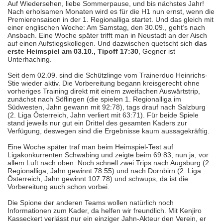
Auf Wiedersehen, liebe Sommerpause, und bis nächstes Jahr!
Nach erholsamen Monaten wird es für die H1 nun ernst, wenn die
Premierensaison in der 1. Regionalliga startet. Und das gleich mit
einer englischen Woche: Am Samstag, den 30.09., geht‘s nach
Ansbach. Eine Woche später trifft man in Neustadt an der Aisch
auf einen Aufstiegskollegen. Und dazwischen quetscht sich
das
erste Heimspiel am 03.10., Tipoff 17:30
, Gegner ist
Unterhaching.
Seit dem 02.09. sind die Schützlinge vom Trainerduo Heinrichs-
Stie wieder aktiv. Die Vorbereitung begann kreisgerecht ohne
vorheriges Training direkt mit einem zweifachen Auswärtstrip,
zunächst nach Söflingen (die spielen 1. Regionalliga im
Südwesten, Jahn gewann mit 92:78), tags drauf nach Salzburg
(2. Liga Österreich, Jahn verliert mit 63:71). Für beide Spiele
stand jeweils nur gut ein Drittel des gesamten Kaders zur
Verfügung, deswegen sind die Ergebnisse kaum aussagekräftig.
Eine Woche später traf man beim Heimspiel-Test auf
Ligakonkurrenten Schwabing und zeigte beim 69:83, nun ja, vor
allem Luft nach oben. Noch schnell zwei Trips nach Augsburg (2.
Regionalliga, Jahn gewinnt 78:55) und nach Dornbirn (2. Liga
Österreich, Jahn gewinnt 107:78) und schwups, da ist die
Vorbereitung auch schon vorbei.
Die Spione der anderen Teams wollen natürlich noch
Informationen zum Kader, da helfen wir freundlich. Mit Kenjiro
Kasseckert verlässt nur ein einziger Jahn-Akteur den Verein, er