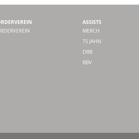
ÖRDERVEREIN
ASSISTS
ÖRDERVEREIN
MERCH
TS JAHN
DBB
BBV