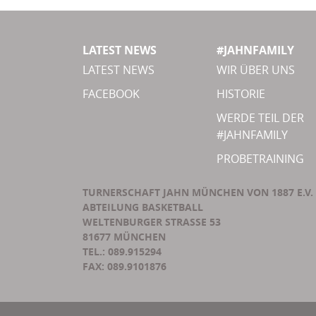
LATEST NEWS
#JAHNFAMILY
LATEST NEWS
WIR ÜBER UNS
FACEBOOK
HISTORIE
WERDE TEIL DER
#JAHNFAMILY
PROBETRAINING
TURNERSCHAFT JAHN MÜNCHEN VON 1887 E.V.
ABTEILUNG BASKETBALL
WELTENBURGER STRASSE 53
81677 MÜNCHEN
TEL.: 089.915294
FAX: 089.9101876