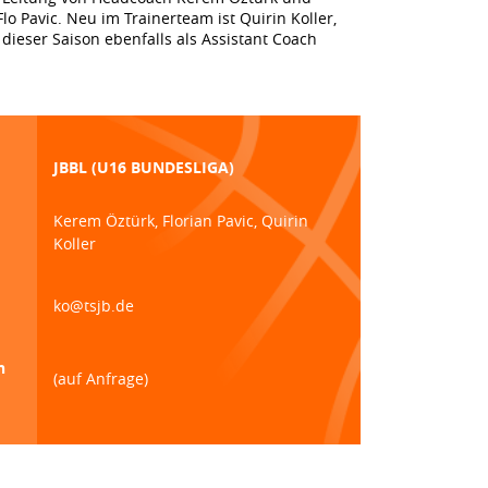
lo Pavic. Neu im Trainerteam ist Quirin Koller,
dieser Saison ebenfalls als Assistant Coach
JBBL (U16 BUNDESLIGA)
Kerem Öztürk, Florian Pavic, Quirin
Koller
ko@tsjb.de
n
(auf Anfrage)