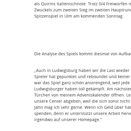
als Quirins Italienischnote. Trotz 0/4 Freiwürfe
Zwuckels zum zweiten Sieg im zweiten Hauptrund
Spitzenspiel in Ulm am kommenden Sonntag.
Die Analyse des Spiels kommt diesmal von Aufbau
„Auch in Ludwigsburg haben wir die Last wieder au
Spieler hat gepunktet und reboundet und keiner 
war das Spiel ganz schön anstrengend, weil jed
Ludwigsburger haben toll gekämpft. Am nächsten
Türchen von meinem Adventskalender öffnen. Le
unsere Center abgeben, weil die sich sonst nic
Jahn mag ich sehr gerne. Wenn ich Geld über hä
spenden, denn er unterstützt unsere Arbeit herv
irgendwo auf unserer Homepage.“