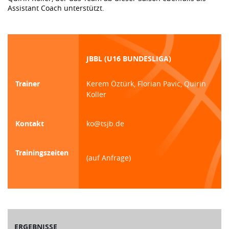
Assistant Coach unterstützt.
JBBL (U16 BUNDESLIGA)
Trainer
Kerem Öztürk, Florian Pavic, Quirin
Koller
Kontakt
ko@tsjb.de
Trainingszeiten
(auf Anfrage)
ERGEBNISSE