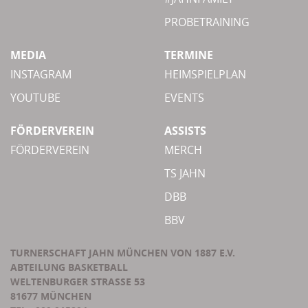
PROBETRAINING
MEDIA
TERMINE
INSTAGRAM
HEIMSPIELPLAN
YOUTUBE
EVENTS
FÖRDERVEREIN
ASSISTS
FÖRDERVEREIN
MERCH
TS JAHN
DBB
BBV
TURNERSCHAFT JAHN MÜNCHEN VON 1887 E.V.
ABTEILUNG BASKETBALL
WELTENBURGER STRASSE 53
81677 MÜNCHEN