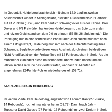
Im Gegenteil, Heidelberg brachte sich mit einem 12:0-Lauf im zweiten
Spielabschnitt wieder in Schlagdistanz, hielt den Rückstand bis zur Halbzeit
auf elf Punkten (37:48) und kam deutlich schwungvoller aus der Kabine. Drei
Dreier und 6/8 Freiwürfen halfen den Heidelbergern, das Spiel zum ersten
und letzten Gleichstand seit dem 0:0 zu bringen (56:56, 26. Spielminute). Die
Partie ging nun in eine schreckliche Phase über: Jahn suchte mühsam nach
einem Erfolgsrezept, Heidelberg mühsam nach der Aufrechterhaltung ihres
Schwungs. Begleitet wurde dieser kurze Abschnitt durch einen beidseitigen
Nicht-Angriffspakt von der Freiwurflinie mit 12 Fehlversuchen in Serie. Als die
Münchener zumindest diese Ballschänderei überwunden hatten und die
letzten sechs Freiwürfe des Viertels trafen, war nach 30 Minuten ein
angenehmes 12-Punkte-Polster wiederhergestellt (59:71).
START-ZIEL-SIEG IN HEIDELBERG
Im vierten Viertel kam Heidelberg, angeführt von Leonard Kant (27 Punkte,
14 Rebounds), noch einmal näher heran (68:73). Dann brach Jahn-
Topscorer David Galusic (27 Punkte, 13 Rebounds) mit zwei Dreiern in Serie