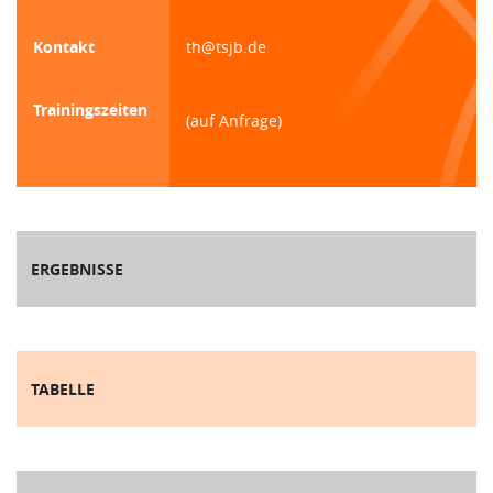
Kontakt
th@tsjb.de
Trainingszeiten
(auf Anfrage)
ERGEBNISSE
TABELLE