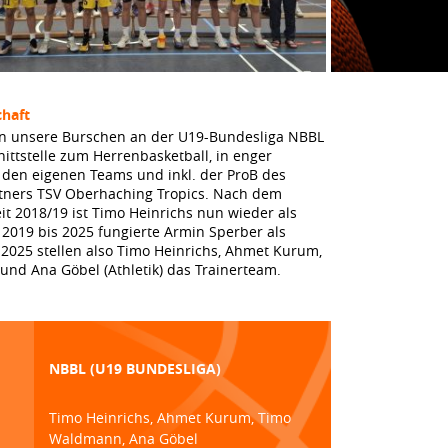
haft
n unsere Burschen an der U19-Bundesliga NBBL
chnittstelle zum Herrenbasketball, in enger
den eigenen Teams und inkl. der ProB des
tners TSV Oberhaching Tropics. Nach dem
eit 2018/19 ist Timo Heinrichs nun wieder als
 2019 bis 2025 fungierte Armin Sperber als
 2025 stellen also Timo Heinrichs, Ahmet Kurum,
nd Ana Göbel (Athletik) das Trainerteam.
NBBL (U19 BUNDESLIGA)
Timo Heinrichs, Ahmet Kurum, Timo
Waldmann, Ana Göbel