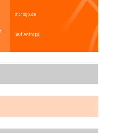
th@tsjb.de
n
(auf Anfrage)