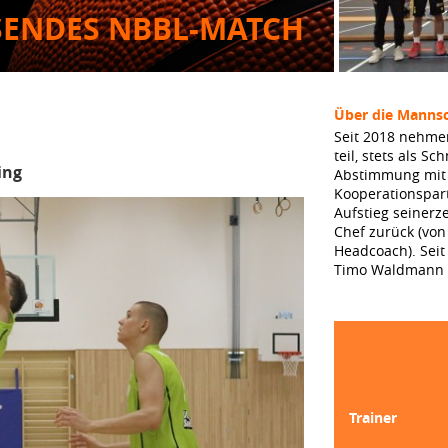
ENDES NBBL-MATCH
Über die Mannsc
Seit 2018 nehme
teil, stets als S
ing
Abstimmung mit 
Kooperationspar
Aufstieg seinerz
Chef zurück (von
Headcoach). Seit
Timo Waldmann u
Trainer