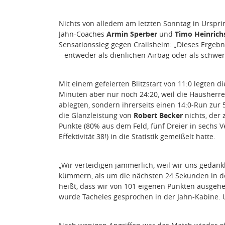
Nichts von alledem am letzten Sonntag in Ursprin
Jahn-Coaches
Armin Sperber
und
Timo Heinrich
Sensationssieg gegen Crailsheim: „Dieses Ergebn
– entweder als dienlichen Airbag oder als schwe
Mit einem gefeierten Blitzstart von 11:0 legten d
Minuten aber nur noch 24:20, weil die Hausherre
ablegten, sondern ihrerseits einen 14:0-Run zur
die Glanzleistung von
Robert Becker
nichts, der 
Punkte (80% aus dem Feld, fünf Dreier in sechs 
Effektivität 38!) in die Statistik gemeißelt hatte.
„Wir verteidigen jämmerlich, weil wir uns gedank
kümmern, als um die nächsten 24 Sekunden in der
heißt, dass wir von 101 eigenen Punkten ausgeh
wurde Tacheles gesprochen in der Jahn-Kabine. 