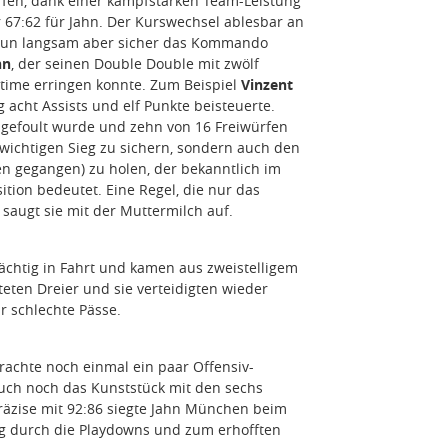
fen, dank einer kampfstarken Team-Leistung
67:62 für Jahn. Der Kurswechsel ablesbar an
 nun langsam aber sicher das Kommando
nn
, der seinen Double Double mit zwölf
time erringen konnte. Zum Beispiel
Vinzent
g acht Assists und elf Punkte beisteuerte.
l gefoult wurde und zehn von 16 Freiwürfen
 wichtigen Sieg zu sichern, sondern auch den
ren gegangen) zu holen, der bekanntlich im
ition bedeutet. Eine Regel, die nur das
 saugt sie mit der Muttermilch auf.
ächtig in Fahrt und kamen aus zweistelligem
teten Dreier und sie verteidigten wieder
r schlechte Pässe.
brachte noch einmal ein paar Offensiv-
uch noch das Kunststück mit den sechs
räzise mit 92:86 siegte Jahn München beim
eg durch die Playdowns und zum erhofften