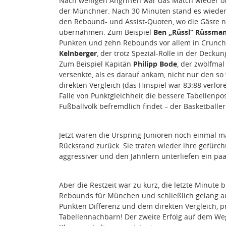
Nach wenigen Angriffen war das Match wieder of
der Münchner. Nach 30 Minuten stand es wieder 
den Rebound- und Assist-Quoten, wo die Gäste
übernahmen. Zum Beispiel
Ben „Rüssl“ Rüssma
Punkten und zehn Rebounds vor allem in Crunch
Kelnberger
, der trotz Spezial-Rolle in der Deckun
Zum Beispiel Kapitän
Philipp Bode
, der zwölfma
versenkte, als es darauf ankam, nicht nur den so
direkten Vergleich (das Hinspiel war 83:88 verlo
Falle von Punktgleichheit die bessere Tabellenpos
Fußballvolk befremdlich findet – der Basketballer
Jetzt waren die Urspring-Junioren noch einmal m
Rückstand zurück. Sie trafen wieder ihre gefürch
aggressiver und den Jahnlern unterliefen ein paa
Aber die Restzeit war zu kurz, die letzte Minute 
Rebounds für München und schließlich gelang a
Punkten Differenz und dem direkten Vergleich, p
Tabellennachbarn! Der zweite Erfolg auf dem W