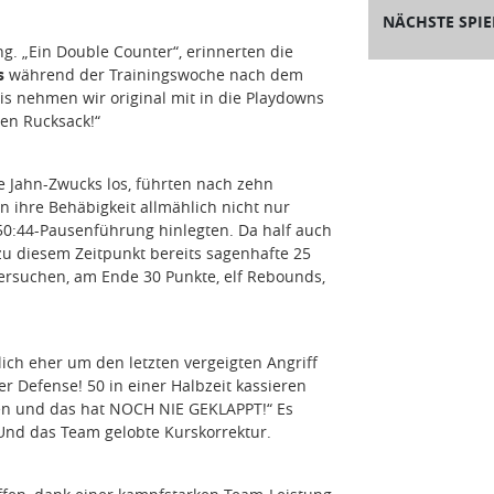
NÄCHSTE SPIE
g. „Ein Double Counter“, erinnerten die
s
während der Trainingswoche nach dem
is nehmen wir original mit in die Playdowns
ren Rucksack!“
ie Jahn-Zwucks los, führten nach zehn
n ihre Behäbigkeit allmählich nicht nur
 50:44-Pausenführung hinlegten. Da half auch
zu diesem Zeitpunkt bereits sagenhafte 25
Versuchen, am Ende 30 Punkte, elf Rebounds,
lich eher um den letzten vergeigten Angriff
 Defense! 50 in einer Halbzeit kassieren
en und das hat NOCH NIE GEKLAPPT!“ Es
Und das Team gelobte Kurskorrektur.