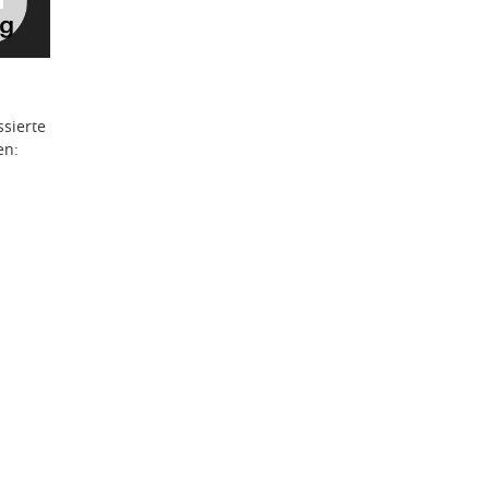
ssierte
en: