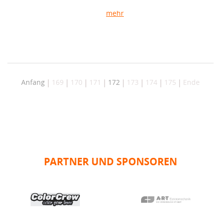
mehr
Anfang
169
170
171
172
173
174
175
Ende
PARTNER UND SPONSOREN