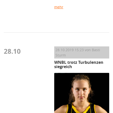
mehr
28.10
28.10.2019 15:23
von Basti
Sturm
WNBL trotz Turbulenzen
siegreich