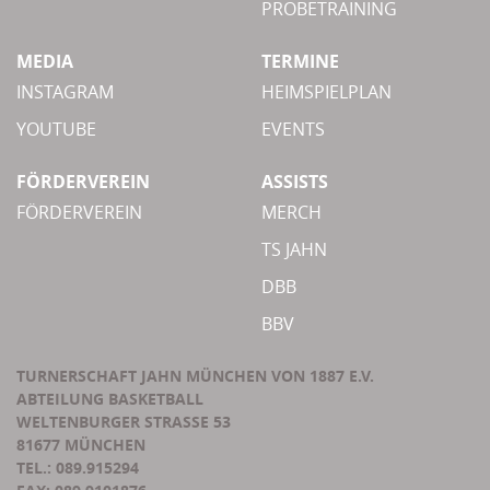
PROBETRAINING
MEDIA
TERMINE
INSTAGRAM
HEIMSPIELPLAN
YOUTUBE
EVENTS
FÖRDERVEREIN
ASSISTS
FÖRDERVEREIN
MERCH
TS JAHN
DBB
BBV
TURNERSCHAFT JAHN MÜNCHEN VON 1887 E.V.
ABTEILUNG BASKETBALL
WELTENBURGER STRASSE 53
81677 MÜNCHEN
TEL.: 089.915294