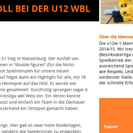
OLL BEI DER U12 WBL
Über die Mannsc
Die u12w-1 Mann
2014/15. Wir tret
(Bezirksoberlig
51 Sieg in Wasserburg. Der Ausfall von
Spielbetrieb der
en in "double figures" (für die Nicht-
ausreichend Spie
erste Spielminuten für unsere neuen
wie Respekt, Lei
f folgte dann ein Highlight für alle, mit 18
vorderster Stelle
der schnelle Erfo
Heimspiel auf das Feld. Es wurde viel
me gesammelt. Kurzfristig sprangen sogar 6
reisliga wbl West ein. Ein Verein konnte
nutzt und einfach ein Team in die Dachauer
kurzerhand ein Testspiel gemacht haben.
Jungs. Hier gab es zwar hohe Niederlagen,
Trainer
n, sondern die Spielerinnen zu entwickeln.