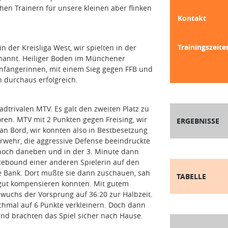
hen Trainern für unsere kleinen aber flinken
Kontakt
Trainingszeite
der Kreisliga West, wir spielten in der
enannt. Heiliger Boden im Münchener
Anfängerinnen, mit einem Sieg gegen FFB und
 durchaus erfolgreich.
dtrivalen MTV. Es galt den zweiten Platz zu
oren. MTV mit 2 Punkten gegen Freising, wir
ERGEBNISSE
 an Bord, wir konnten also in Bestbesetzung
erwehr, die aggressive Defense beeindruckte
noch daneben und in der 3. Minute dann
Rebound einer anderen Spielerin auf den
 Bank. Dort mußte sie dann zuschauen, sah
TABELLE
 gut kompensieren konnten. Mit gutem
wuchs der Vorsprung auf 36:20 zur Halbzeit.
hmal auf 6 Punkte verkleinern. Doch dann
d brachten das Spiel sicher nach Hause.