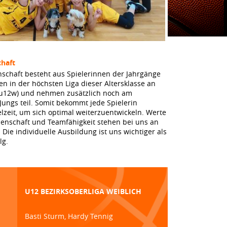
haft
schaft besteht aus Spielerinnen der Jahrgänge
en in der höchsten Liga dieser Altersklasse an
a u12w) und nehmen zusätzlich noch am
 Jungs teil. Somit bekommt jede Spielerin
lzeit, um sich optimal weiterzuentwickeln. Werte
denschaft und Teamfähigkeit stehen bei uns an
. Die individuelle Ausbildung ist uns wichtiger als
lg.
U12 BEZIRKSOBERLIGA WEIBLICH
Basti Sturm, Hardy Tennig