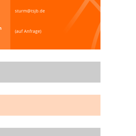
sturm@tsjb.de
n
(auf Anfrage)