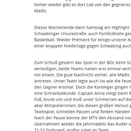
Immer wieder gibt es dort Lob von den gegnerisc
Mädls.
Dieses Wochenende dann Samstag ein Highlight in 
Schwabinger Ursulastraße, auch Fünfeckhalle g
Basketball. Wieder Premiere für einige unserer 
einer knappen Niederlage gegen Schwabing auch
Zum Schluß gestern das Spiel in der BOL beim Sta
verteidigen, beide Teams hatten erst einmal verl
mit einem. Die gute Nachricht vorher, alle Mädls
antreten. Unser Team legte auch los wie die Feu
den Gegner erstmal. Doch die Korbleger gingen 
eine Schrecksekunde. Captain Anna steigt beim 
Fuß, knickt um und muß unter Schmerzen auf die
aber Mitspielerinnen, die diesen großen Verlust
Teamspiel, schnellen Pässen und flinken Händen 
Nach der Pause konnte der MTV den Abstand noc
übernahmen wieder die Jahnmädels das Ruder un
71:53 Endstand, großer Jubel im Team.