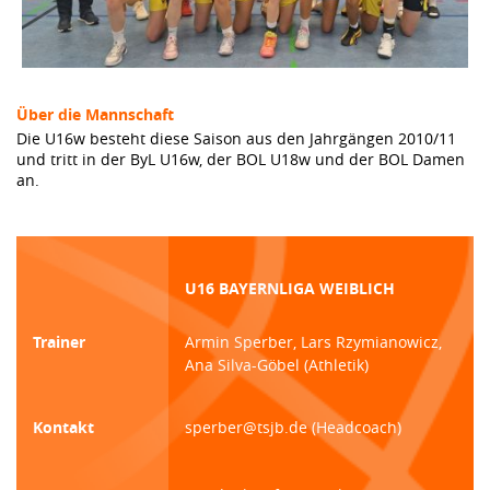
Über die Mannschaft
Die U16w besteht diese Saison aus den Jahrgängen 2010/11
und tritt in der ByL U16w, der BOL U18w und der BOL Damen
an.
U16 BAYERNLIGA WEIBLICH
Trainer
Armin Sperber, Lars Rzymianowicz,
Ana Silva-Göbel (Athletik)
Kontakt
sperber@tsjb.de (Headcoach)