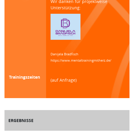
Wir danken für projektweise
Unterstützung:
Danijela Bradfisch
https://www.mentaltrainingmitherz.de/
Trainingszeiten
(auf Anfrage)
ERGEBNISSE