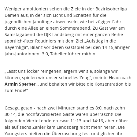
Weniger ambitioniert sehen die Ziele in der Bezirksoberliga
Damen aus, in der sich Licht und Schatten für die
jugendlichen Jahnlinge abwechseln, wie bei zügiger Fahrt
durch eine Allee an einem Sommerabend. Zu Gast war am
Samstagabend die DJK Landsberg mit einer ganzen Reihe
sportlich-fitter Routiniers mit dem Ziel „Aufstieg in die
Bayernliga“; Bilanz vor deren Gastspiel bei den 14-15jährigen
Jahn-Juniorinnen: 3:0, Tabellenführer mithin.
„Lasst uns locker reingehen, ärgern wir sie, solange wir
können, spielen wir unser schnelles Zeug“, meinte Headcoach
Armin Sperber
, „und behalten wir bitte die Konzentration bis
zum Ende!“
Gesagt, getan - nach zwei Minuten stand es 8:0, nach zehn
30:14, die hochfavorisierten Gäste waren überrascht! Die
folgenden Viertel endeten zwar 11:13 und 14:16, aber näher
als auf sechs Zähler kam Landsberg nicht mehr heran. Die
Youngsters hielten die Überraschung fest und glichen ihr