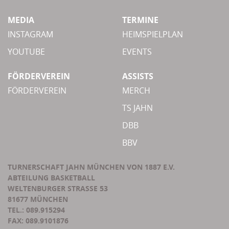
MEDIA
TERMINE
INSTAGRAM
HEIMSPIELPLAN
YOUTUBE
EVENTS
FÖRDERVEREIN
ASSISTS
FÖRDERVEREIN
MERCH
TS JAHN
DBB
BBV
TURNERSCHAFT JAHN MÜNCHEN VON 1887 E.V.
ABTEILUNG BASKETBALL
WELTENBURGER STRASSE 53
81677 MÜNCHEN
TEL.: 089.915294
FAX: 089.9101876