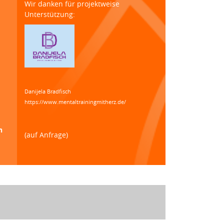
Wir danken für projektweise
Unterstützung:
Danijela Bradfisch
https://www.mentaltrainingmitherz.de/
n
(auf Anfrage)