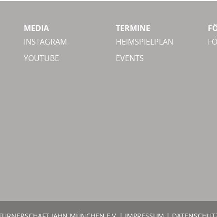
MEDIA
TERMINE
F
INSTAGRAM
HEIMSPIELPLAN
F
YOUTUBE
EVENTS
TURNERSCHAFT JAHN MÜNCHEN E.V. |
IMPRESSUM
|
DATENSCHUT