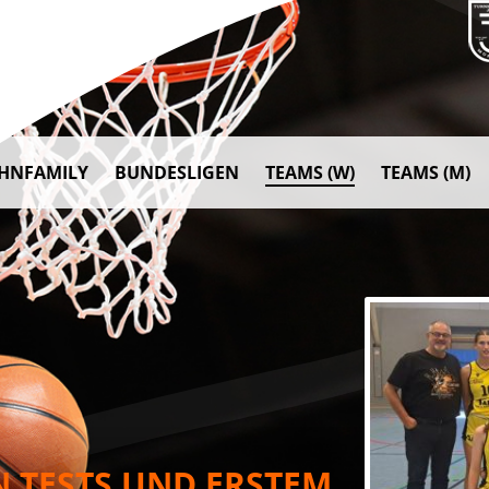
AHNFAMILY
BUNDESLIGEN
TEAMS (W)
TEAMS (M)
N TESTS UND ERSTEM