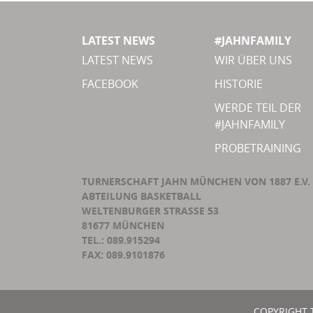
LATEST NEWS
#JAHNFAMILY
LATEST NEWS
WIR ÜBER UNS
FACEBOOK
HISTORIE
WERDE TEIL DER
#JAHNFAMILY
PROBETRAINING
TURNERSCHAFT JAHN MÜNCHEN VON 1887 E.V.
ABTEILUNG BASKETBALL
WELTENBURGER STRASSE 53
81677 MÜNCHEN
TEL.: 089.915294
FAX: 089.9101876
COPYRIGHT 