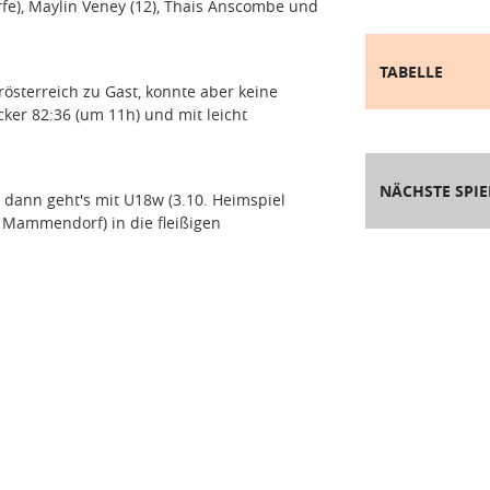
ürfe), Maylin Veney (12), Thais Anscombe und
TABELLE
sterreich zu Gast, konnte aber keine
cker 82:36 (um 11h) und mit leicht
NÄCHSTE SPIE
, dann geht's mit U18w (3.10. Heimspiel
 Mammendorf) in die fleißigen