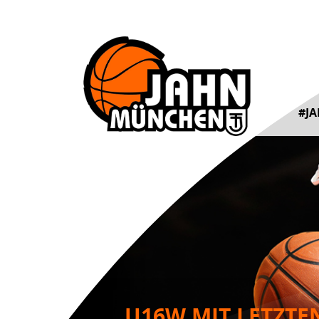
#J
U16W MIT LETZTE