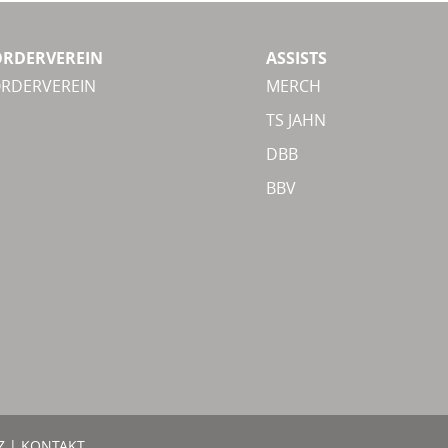
ÖRDERVEREIN
ASSISTS
ÖRDERVEREIN
MERCH
TS JAHN
DBB
BBV
Z
|
KONTAKT