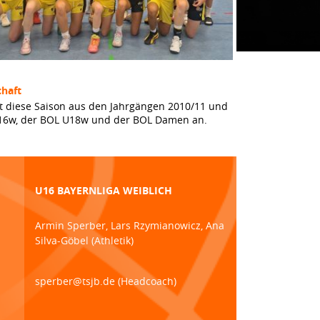
haft
t diese Saison aus den Jahrgängen 2010/11 und
 U16w, der BOL U18w und der BOL Damen an.
U16 BAYERNLIGA WEIBLICH
Armin Sperber, Lars Rzymianowicz, Ana
Silva-Göbel (Athletik)
sperber@tsjb.de (Headcoach)