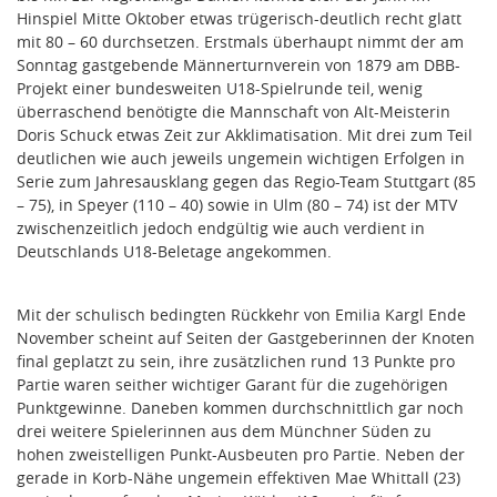
Hinspiel Mitte Oktober etwas trügerisch-deutlich recht glatt
mit 80 – 60 durchsetzen. Erstmals überhaupt nimmt der am
Sonntag gastgebende Männerturnverein von 1879 am DBB-
Projekt einer bundesweiten U18-Spielrunde teil, wenig
überraschend benötigte die Mannschaft von Alt-Meisterin
Doris Schuck etwas Zeit zur Akklimatisation. Mit drei zum Teil
deutlichen wie auch jeweils ungemein wichtigen Erfolgen in
Serie zum Jahresausklang gegen das Regio-Team Stuttgart (85
– 75), in Speyer (110 – 40) sowie in Ulm (80 – 74) ist der MTV
zwischenzeitlich jedoch endgültig wie auch verdient in
Deutschlands U18-Beletage angekommen.
Mit der schulisch bedingten Rückkehr von Emilia Kargl Ende
November scheint auf Seiten der Gastgeberinnen der Knoten
final geplatzt zu sein, ihre zusätzlichen rund 13 Punkte pro
Partie waren seither wichtiger Garant für die zugehörigen
Punktgewinne. Daneben kommen durchschnittlich gar noch
drei weitere Spielerinnen aus dem Münchner Süden zu
hohen zweistelligen Punkt-Ausbeuten pro Partie. Neben der
gerade in Korb-Nähe ungemein effektiven Mae Whittall (23)