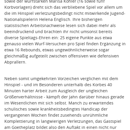
sowie der wurfstarken Marisa Köhler (16 sowie fünf
Korbvorlagen) dreht sich das verbliebene Spiel vor allem um
die im Hinspiel verletzungsbedingt nicht mitwirkende Jugend-
Nationalspielerin Helena Englisch. Ihre bisherigen
statistischen Arbeitsnachweise lesen sich dabei mehr als
beeindruckend und brachten ihr nicht umsonst bereits
diverse Spieltags-Ehren ein: 25 eigene Punkte aus etwa
genauso vielen Wurf-Versuchen pro Spiel finden Ergänzung in
etwa 16 Rebounds, etwas ungewöhnlicherweise sogar
gleichmäßig aufgeteilt zwischen offensiven wie defensiven
Abprallern.
Neben somit umgekehrten Vorzeichen verglichen mit dem
Hinspiel - und im Besonderen unterhalb des Korbes 40
Minuten harter Arbeit zum Ausgleich der ungleichen
Größenverhältnisse - kämpft der Jahn darüber hinaus gerade
im Wesentlichen mit sich selbst. Manch zu erwartendes
schulisches sowie krankheitsbedingtes Handicap der
vergangenen Wochen findet zusehends unrühmliche
Komplettierung in langwierigen Verletzungen, das Gastspiel
am Goetheplatz bildet also den Auftakt in einen nicht nur