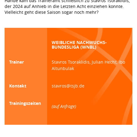
Hände kam das Traineramt schließlich zu Stavros Tsoraklidis,
der 2024 auf Anhieb in die Letzten Acht einziehen konnte.
Vielleicht geht diese Saison sogar noch mehr?
WEIBLICHE NACHWUCHS-
BUNDESLIGA (WNBL)
Trainer
Stavros Tsoraklidis, Julian Hecht, Ibo
Altunbulak
Kontakt
stavros@tsjb.de
Trainingszeiten
(auf Anfrage)