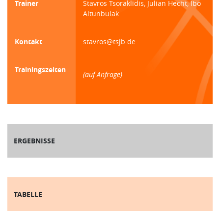
Trainer
Stavros Tsoraklidis, Julian Hecht, Ibo
Altunbulak
Kontakt
stavros@tsjb.de
Trainingszeiten
(auf Anfrage)
ERGEBNISSE
TABELLE