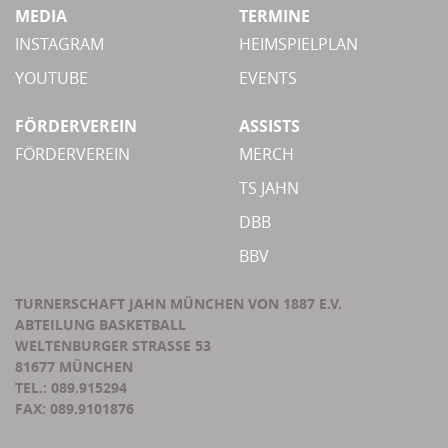
MEDIA
TERMINE
INSTAGRAM
HEIMSPIELPLAN
YOUTUBE
EVENTS
FÖRDERVEREIN
ASSISTS
FÖRDERVEREIN
MERCH
TS JAHN
DBB
BBV
TURNERSCHAFT JAHN MÜNCHEN VON 1887 E.V.
ABTEILUNG BASKETBALL
WELTENBURGER STRASSE 53
81677 MÜNCHEN
TEL.: 089.915294
FAX: 089.9101876