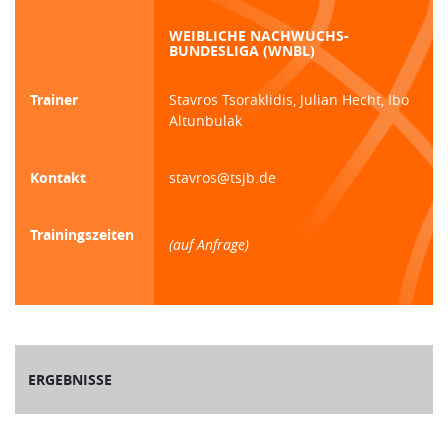
WEIBLICHE NACHWUCHS-
BUNDESLIGA (WNBL)
Trainer
Stavros Tsoraklidis, Julian Hecht, Ibo
Altunbulak
Kontakt
stavros@tsjb.de
Trainingszeiten
(auf Anfrage)
ERGEBNISSE