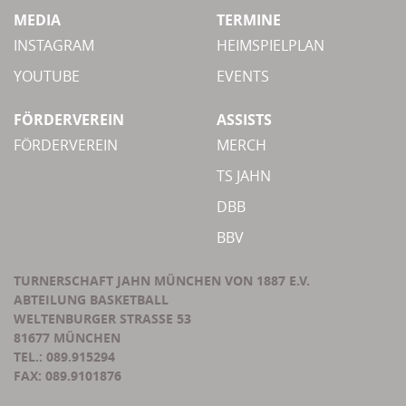
MEDIA
TERMINE
INSTAGRAM
HEIMSPIELPLAN
YOUTUBE
EVENTS
FÖRDERVEREIN
ASSISTS
FÖRDERVEREIN
MERCH
TS JAHN
DBB
BBV
TURNERSCHAFT JAHN MÜNCHEN VON 1887 E.V.
ABTEILUNG BASKETBALL
WELTENBURGER STRASSE 53
81677 MÜNCHEN
TEL.: 089.915294
FAX: 089.9101876