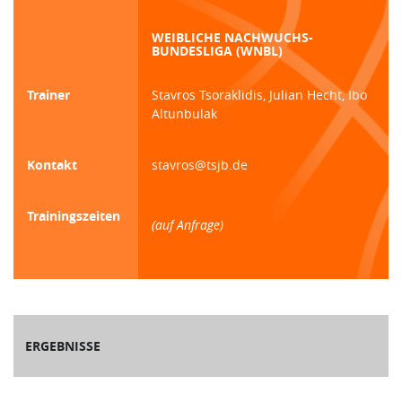
WEIBLICHE NACHWUCHS-
BUNDESLIGA (WNBL)
Trainer
Stavros Tsoraklidis, Julian Hecht, Ibo
Altunbulak
Kontakt
stavros@tsjb.de
Trainingszeiten
(auf Anfrage)
ERGEBNISSE