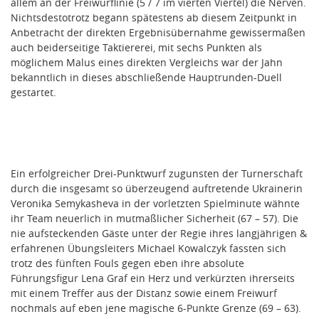
allem an der Freiwurflinie (5 / 7 im vierten Viertel) die Nerven.
Nichtsdestotrotz begann spätestens ab diesem Zeitpunkt in
Anbetracht der direkten Ergebnisübernahme gewissermaßen
auch beiderseitige Taktiererei, mit sechs Punkten als
möglichem Malus eines direkten Vergleichs war der Jahn
bekanntlich in dieses abschließende Hauptrunden-Duell
gestartet.
Ein erfolgreicher Drei-Punktwurf zugunsten der Turnerschaft
durch die insgesamt so überzeugend auftretende Ukrainerin
Veronika Semykasheva in der vorletzten Spielminute wähnte
ihr Team neuerlich in mutmaßlicher Sicherheit (67 – 57). Die
nie aufsteckenden Gäste unter der Regie ihres langjährigen &
erfahrenen Übungsleiters Michael Kowalczyk fassten sich
trotz des fünften Fouls gegen eben ihre absolute
Führungsfigur Lena Graf ein Herz und verkürzten ihrerseits
mit einem Treffer aus der Distanz sowie einem Freiwurf
nochmals auf eben jene magische 6-Punkte Grenze (69 – 63).