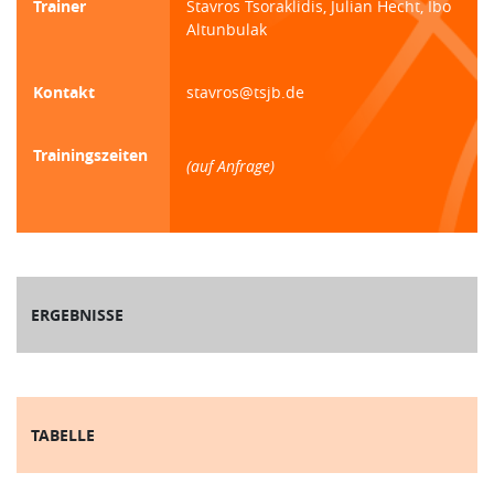
Trainer
Stavros Tsoraklidis, Julian Hecht, Ibo
Altunbulak
Kontakt
stavros@tsjb.de
Trainingszeiten
(auf Anfrage)
ERGEBNISSE
TABELLE