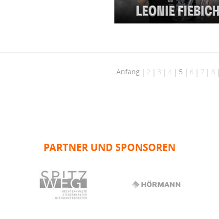
Anfang
2
3
4
5
6
7
8
PARTNER UND SPONSOREN